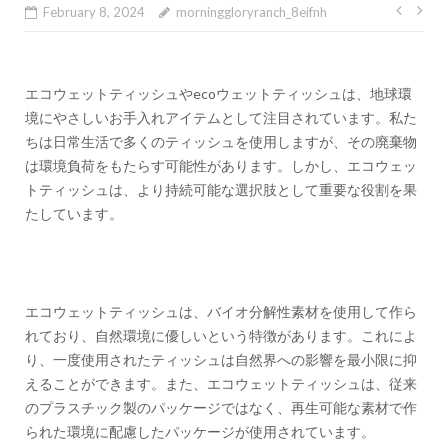
Post
Skip
February 8, 2024
morninggloryranch_8eifnh
to
navig
content
エコウェットティッシュやecoウェットティッシュは、地球環
境にやさしいお手入れアイテムとして注目されています。私た
ちは日常生活で多くのティッシュを使用しますが、その廃棄物
は環境負荷をもたらす可能性があります。しかし、エコウェッ
トティッシュは、より持続可能な選択肢として重要な役割を果
たしています。
エコウェットティッシュは、バイオ分解性素材を使用して作ら
れており、自然環境に優しいという特徴があります。これによ
り、一度使用されたティッシュは自然界への影響を最小限に抑
えることができます。また、エコウェットティッシュは、従来
のプラスチック製のパッケージではなく、再生可能な素材で作
られた環境に配慮したパッケージが使用されています。